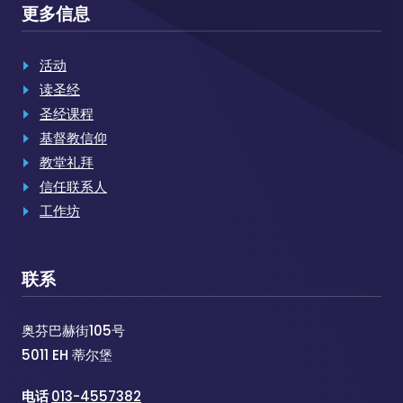
更多信息
活动
读圣经
圣经课程
基督教信仰
教堂礼拜
信任联系人
工作坊
联系
奥芬巴赫街105号
5011 EH 蒂尔堡
电话
013-4557382