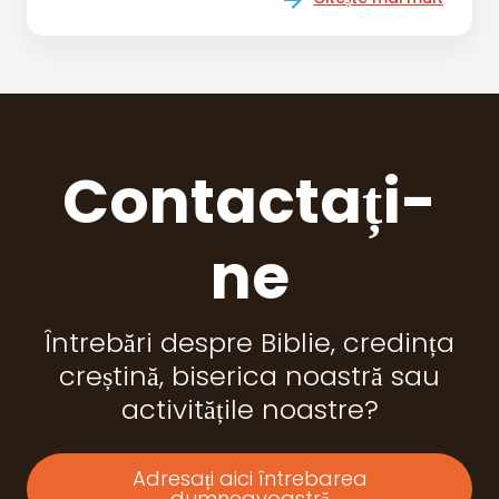
Contactați-
ne
Întrebări despre Biblie, credința
creștină, biserica noastră sau
activitățile noastre?
Adresați aici întrebarea
dumneavoastră