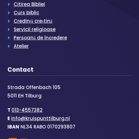
Citirea Bibliei
Curs biblic
Credință creștină
Servicii religioase
Persoană de încredere
Atelier
Contact
Strada Offenbach 105
5011 EH Tilburg
T
013-4557382
E
info@kruispunttilburg.nl
IBAN
NL34 RABO 0170293807