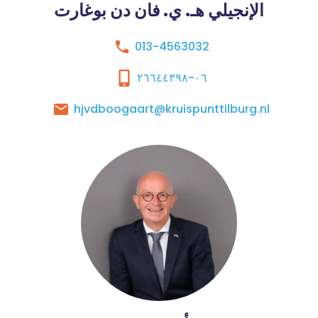
الإنجيلي هـ. ي. فان دن بوغارت
013-4563032
٠٦-٢٦٦٤٤٣٩٨
hjvdboogaart@kruispunttilburg.nl