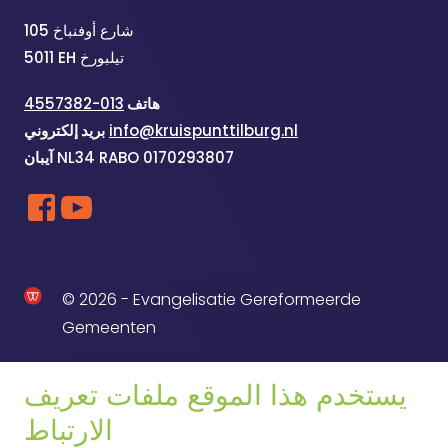
شارع أوفنباخ 105
5011 EH تيلبورخ
هاتف
013-4557382
info@kruispunttilburg.nl
بريد إلكتروني
NL34 RABO 0170293807
آيبان
© 2026 - Evangelisatie Gereformeerde
Gemeenten
يستخدم هذا الموقع ملفات تعريف
الارتباط