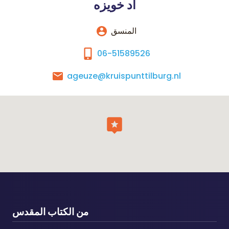
أد خويزه
المنسق
06-51589526
ageuze@kruispunttilburg.nl
من الكتاب المقدس