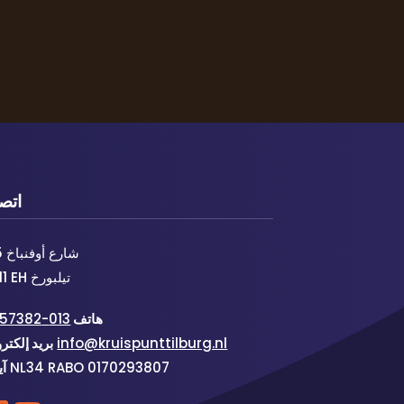
اتص
شارع أوفنباخ 105
5011 EH تيلبورخ
هاتف
013-4557382
info@kruispunttilburg.nl
بريد إلكتر
NL34 RABO 0170293807
آي