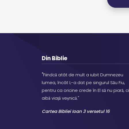
Din Biblie
"
Fiindcă atât de mult a iubit Dumnezeu
lumea, încât L-a dat pe singurul Său Fiu,
pentru ca oricine crede în El să nu piară, ci
aibă viață veșnică."
Cartea Bibliei Ioan 3 versetul 16