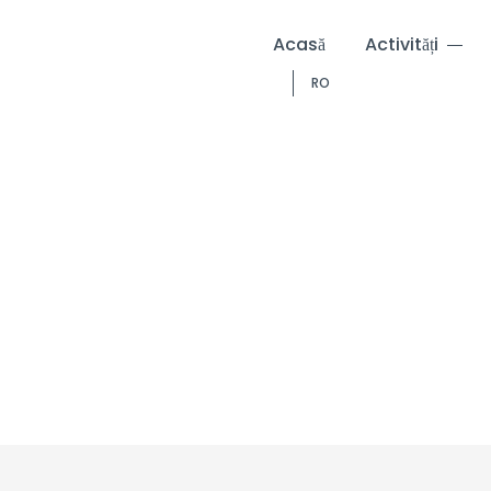
Acasă
Activități
RO
ere la cursul de