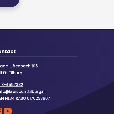
ontact
rada Offenbach 105
11 EH Tilburg
013-4557382
nfo@kruispunttilburg.nl
AN
NL34 RABO 0170293807