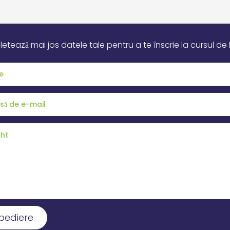
tează mai jos datele tale pentru a te înscrie la cursul de B
pediere