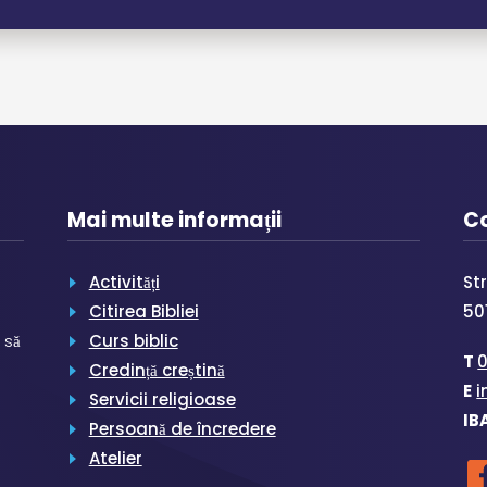
Mai multe informații
C
Activități
St
Citirea Bibliei
50
 să
Curs biblic
T
Credință creștină
E
i
Servicii religioase
IB
Persoană de încredere
Atelier