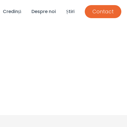
Contact
Credință
Despre noi
Știri
 Biblie