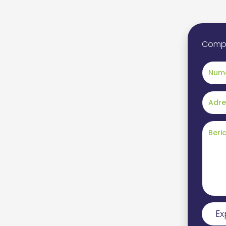
Comple
Ex