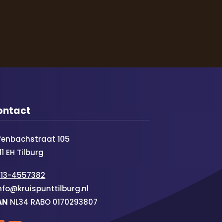
ontact
fenbachstraat 105
11 EH Tilburg
013-4557382
nfo@kruispunttilburg.nl
AN
NL34 RABO 0170293807