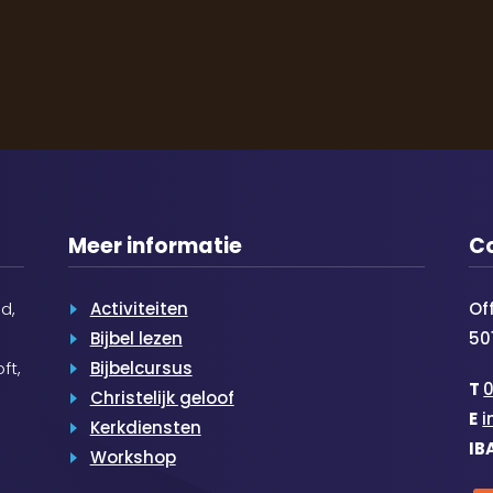
Meer informatie
C
d,
Activiteiten
Of
Bijbel lezen
50
ft,
Bijbelcursus
T
Christelijk geloof
E
i
Kerkdiensten
IB
Workshop