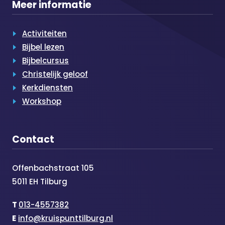
Meer informatie
Activiteiten
Bijbel lezen
Bijbelcursus
Christelijk geloof
Kerkdiensten
Workshop
Contact
Offenbachstraat 105
5011 EH Tilburg
T
013-4557382
E
info@kruispunttilburg.nl