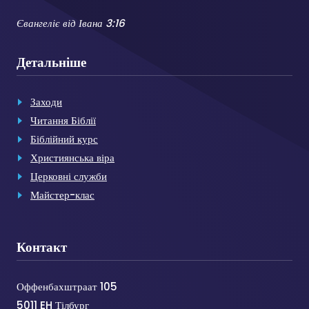
Євангеліє від Івана 3:16
Детальніше
Заходи
Читання Біблії
Біблійний курс
Християнська віра
Церковні служби
Майстер-клас
Контакт
Оффенбахштраат 105
5011 EH Тілбург