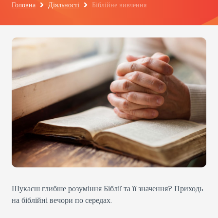
Головна
Діяльності
Біблійне вивчення
Шукаєш глибше розуміння Біблії та її значення? Приходь
на біблійні вечори по середах.