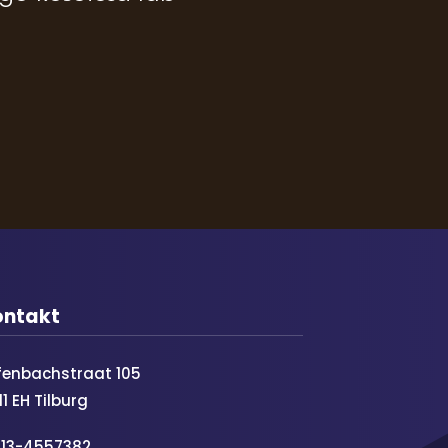
ontakt
fenbachstraat 105
11 EH Tilburg
013-4557382