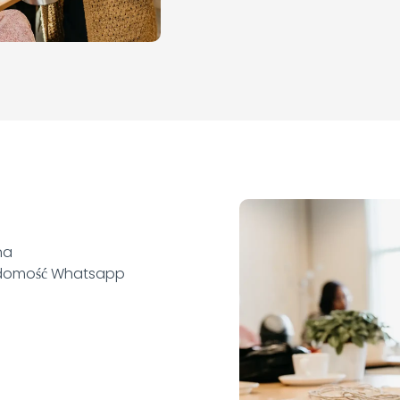
na
adomość Whatsapp