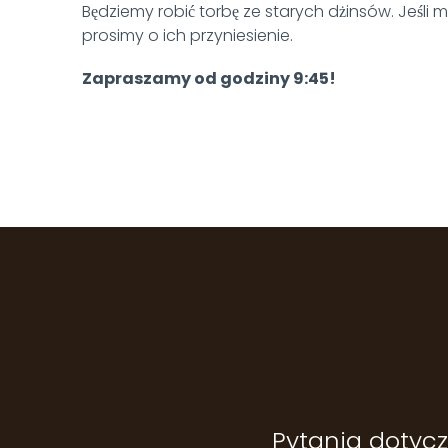
Będziemy robić torbę ze starych dżinsów. Jeśli m
prosimy o ich przyniesienie.
Zapraszamy od godziny 9:45!
Pytania dotyczą