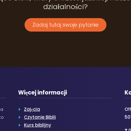
działalności?
Zadaj tutaj swoje pytanie
Więcej informacji
K
na
Zajęcia
Of
to
Czytanie Biblii
50
Kurs biblijny
T