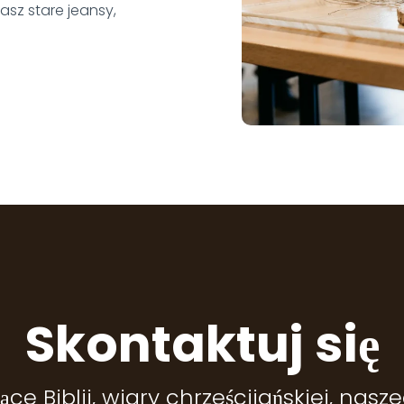
asz stare jeansy,
Skontaktuj się
ce Biblii, wiary chrześcijańskiej, nasz