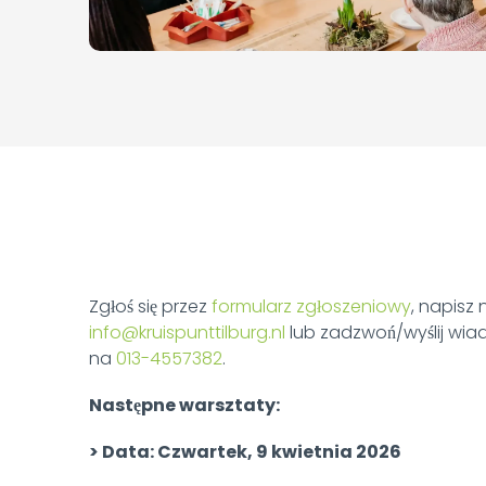
Zgłoś się przez
formularz zgłoszeniowy
, napisz 
info@kruispunttilburg.nl
lub zadzwoń/wyślij wi
na
013-4557382
.
Następne warsztaty:
> Data: Czwartek, 9 kwietnia 2026