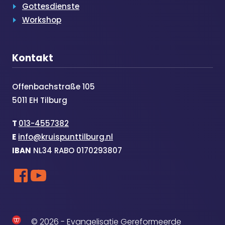
Gottesdienste
Workshop
Kontakt
Offenbachstraße 105
5011 EH Tilburg
T
013-4557382
E
info@kruispunttilburg.nl
IBAN
NL34 RABO 0170293807
© 2026 - Evangelisatie Gereformeerde