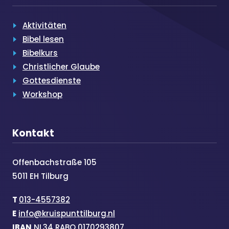
Aktivitäten
Bibel lesen
Bibelkurs
Christlicher Glaube
Gottesdienste
Workshop
Kontakt
Offenbachstraße 105
5011 EH Tilburg
T
013-4557382
E
info@kruispunttilburg.nl
IBAN
NL34 RABO 0170293807