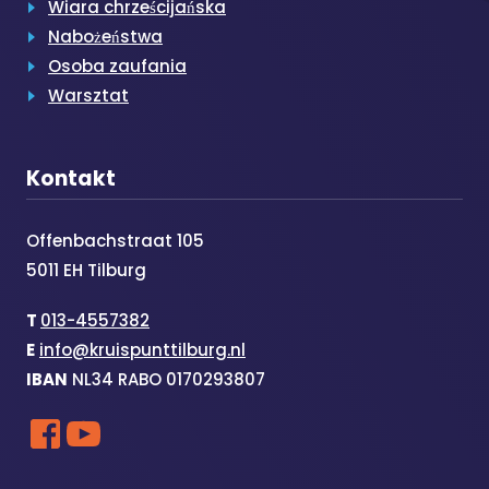
Wiara chrześcijańska
Nabożeństwa
Osoba zaufania
Warsztat
Kontakt
Offenbachstraat 105
5011 EH Tilburg
T
013-4557382
E
info@kruispunttilburg.nl
IBAN
NL34 RABO 0170293807