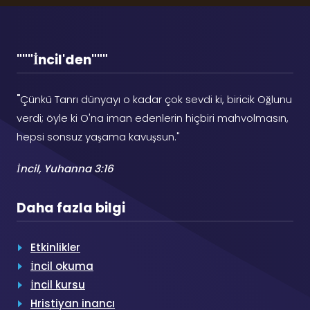
"""İncil'den"""
"
Çünkü Tanrı dünyayı o kadar çok sevdi ki, biricik Oğlunu
verdi; öyle ki O'na iman edenlerin hiçbiri mahvolmasın,
hepsi sonsuz yaşama kavuşsun."
İncil, Yuhanna 3:16
Daha fazla bilgi
Etkinlikler
İncil okuma
İncil kursu
Hristiyan inancı