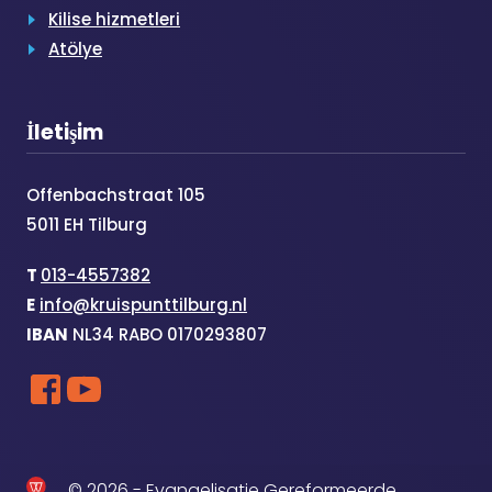
Kilise hizmetleri
Atölye
İletişim
Offenbachstraat 105
5011 EH Tilburg
T
013-4557382
E
info@kruispunttilburg.nl
IBAN
NL34 RABO 0170293807
© 2026 - Evangelisatie Gereformeerde