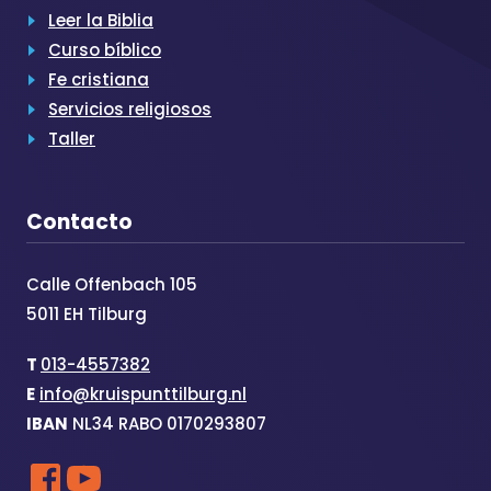
Leer la Biblia
Curso bíblico
Fe cristiana
Servicios religiosos
Taller
Contacto
Calle Offenbach 105
5011 EH Tilburg
T
013-4557382
E
info@kruispunttilburg.nl
IBAN
NL34 RABO 0170293807