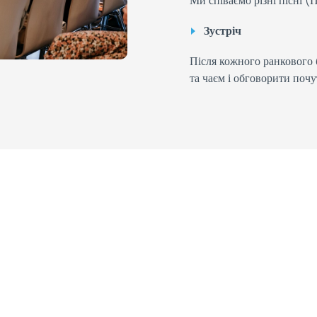
Ми співаємо різні пісні (
Зустріч
Після кожного ранкового 
та чаєм і обговорити почу