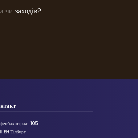
и чи заходів?
нтакт
фенбахштраат 105
1 EH Тілбург