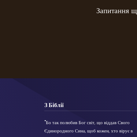
Запитання що
З Біблії
"
Бо так полюбив Бог світ, що віддав Свого
Єдинородного Сина, щоб кожен, хто вірує в