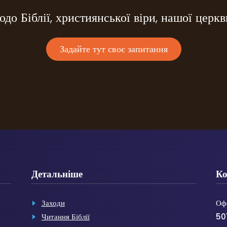
до Біблії, християнської віри, нашої церкв
Задайте тут своє запитання
Детальніше
Ко
Заходи
Оф
Читання Біблії
501