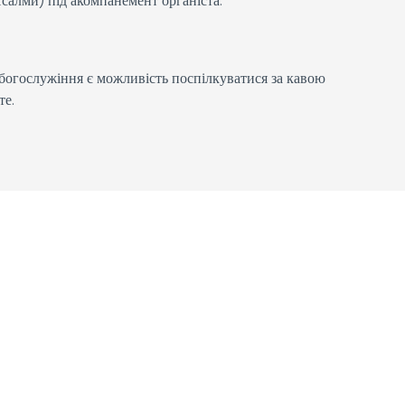
Псалми) під акомпанемент органіста.
богослужіння є можливість поспілкуватися за кавою
те.