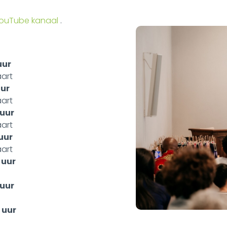
YouTube kanaal
.
uur
art
ur
art
 uur
art
uur
art
 uur
uur
 uur