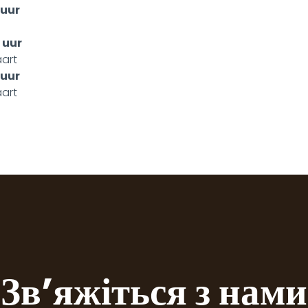
 uur
 uur
art
 uur
art
Зв’яжіться з нами