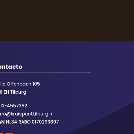
ontacto
lle Offenbach 105
11 EH Tilburg
013-4557382
nfo@kruispunttilburg.nl
AN
NL34 RABO 0170293807