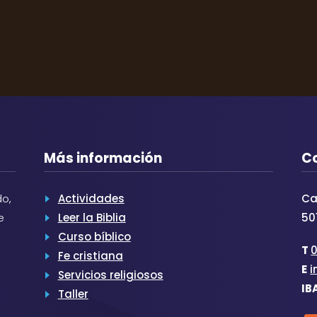
Más información
C
o,
Actividades
Ca
e
Leer la Biblia
50
Curso bíblico
T
Fe cristiana
E
i
Servicios religiosos
IB
Taller