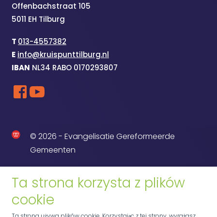
Offenbachstraat 105
5011 EH Tilburg
T
013-4557382
E
info@kruispunttilburg.nl
IBAN
NL34 RABO 0170293807
© 2026 - Evangelisatie Gereformeerde
Gemeenten
Ta strona korzysta z plików
cookie
Ta strona używa plików cookie. Korzystając z tej strony, wyrażasz