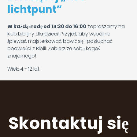
lichtpunt”
W każdą środę od 14:30 do 16:00
zapraszamy na
klub biblijny dla dzieci! Przyjdź, aby wspólnie
śpiewać, majsterkować, bawić się i posłuchać
opowieści z Biblii. Zabierz ze sobą kogoś
znajomego!
Wiek: 4 - 12 lat
Skontaktuj się