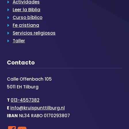
Actividades
Leer la Biblia
Curso bíblico
Fe cristiana
Servicios religiosos
Taller
Contacto
Calle Offenbach 105
5011 EH Tilburg
T
013-4557382
E
info@kruispunttilburg.nl
IBAN
NL34 RABO 0170293807