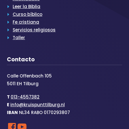
Leer la Biblia
Curso bíblico
Fe cristiana
Servicios religiosos
Taller
Contacto
Calle Offenbach 105
5011 EH Tilburg
T
013-4557382
E
info@kruispunttilburg.nl
IBAN
NL34 RABO 0170293807